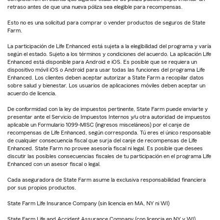
retraso antes de que una nueva póliza sea elegible para recompensas.
Esto no es una solicitud para comprar o vender productos de seguros de State
Farm.
La participación de Life Enhanced está sujeta a la elegibilidad del programa y varía
según el estado. Sujeto a los términos y condiciones del acuerdo. La aplicación Life
Enhanced está disponible para Android e iOS. Es posible que se requiera un
dispositivo móvil iOS o Android para usar todas las funciones del programa Life
Enhanced. Los clientes deben aceptar autorizar a State Farm a recopilar datos
sobre salud y bienestar. Los usuarios de aplicaciones móviles deben aceptar un
acuerdo de licencia.
De conformidad con la ley de impuestos pertinente, State Farm puede enviarte y
presentar ante el Servicio de Impuestos Internos y/u otra autoridad de impuestos
aplicable un Formulario 1099-MISC (ingresos misceláneos) por el canje de
recompensas de Life Enhanced, según corresponda. Tú eres el único responsable
de cualquier consecuencia fiscal que surja del canje de recompensas de Life
Enhanced. State Farm no provee asesoría fiscal ni legal. Es posible que desees
discutir las posibles consecuencias fiscales de tu participación en el programa Life
Enhanced con un asesor fiscal o legal.
Cada aseguradora de State Farm asume la exclusiva responsabilidad financiera
por sus propios productos.
State Farm Life Insurance Company (sin licencia en MA, NY ni WI)
State Farm Life and Accident Assurance Company (con licencia en NY y WI)