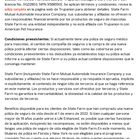
licencia No. 0G22803, NPN 9588590). Se aplican términos y condiciones, revise la
póliza completa
en la página web de Trupanion para obtener detalles. State Farm
Mutual Automobile Insurance Company, sus subsidiarias y afiliadas no ofrecen ni
son responsables financieramente por los productos de seguro de mascotas.
State Farm es una entidad independiente y no está afiliada con Trupanion ni con
American Pet Insurance.
Condiciones preexistentes:
Si actualmente tiene una póliza de seguro médico
para mascotas, el cambio de compañía de seguros o la compra de una nueva
póliza podría afectar ciertas disposiciones, tales como las coberturas para
condiciones preexistentes o los deducibles ya establecidos bajo su póliza actual.
Informe a su agente de State Farm si su póliza actual contiene disposiciones que le
convenga mantener.
State Farm (incluyendo State Farm Mutual Automobile Insurance Company y sus
subsidiarias y afiliadas) no se hace responsable y no respalda ni aprueba, implícita
ni explícitamente, el contenido de ningún sitio de terceros al que se haga referencia
en este material. Los productos y servicios son ofrecidos por terceros y State
Farm no garantiza la mercantabilidad, la idoneidad ni la calidad de los productos y
servicios de terceros.
Beneficio disponible para los clientes de State Farm que han comprado una nueva
póliza de seguro de vida desde el 1 de enero de 2022. Si bien cualquier persona
mayor de 18 años puede unirse a Life Enhanced, es posible que ciertas funciones
de la aplicación, incluyendo las recompensas, no estén disponibles a menos que
tengas una póliza de seguro de vida elegible de State Farm.En este momento, los
titulares de póliza en Florida y New York no son elegibles para el programa
completo.Ten en cuenta que algunos titulares de póliza pueden experimentar un