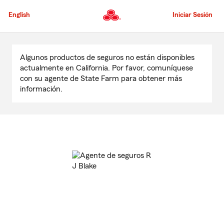
Pasar
al
English
Iniciar Sesión
contenido
principal
Comienzo
del
Algunos productos de seguros no están disponibles
contenido
actualmente en California. Por favor, comuníquese
principal
con su agente de State Farm para obtener más
información.