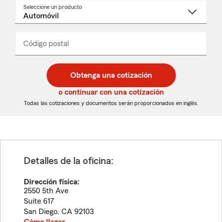
Seleccione un producto
Seleccione
un
nombre
de
producto
del
Código postal
Ingresa
Ingresa
_____
menú
un
un
desplegable
código
código
postal
postal
Obtenga una cotización
de
de
5
5
o continuar con una cotización
dígitos
dígitos
Todas las cotizaciones y documentos serán proporcionados en inglés.
Detalles de la oficina:
Dirección física:
2550 5th Ave
Suite 617
San Diego
,
CA
92103